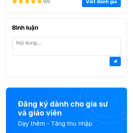
0
/5
Viết đánh giá
Bình luận
Đăng ký dành cho gia sư
và giáo viên
Dạy thêm - Tăng thu nhập