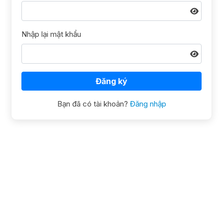
Nhập lại mật khẩu
Đăng ký
Bạn đã có tài khoản?
Đăng nhập