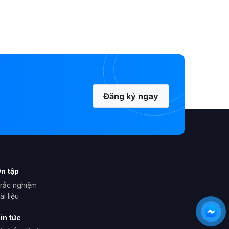
Đăng ký ngay
n tập
rắc nghiệm
ài liệu
in tức