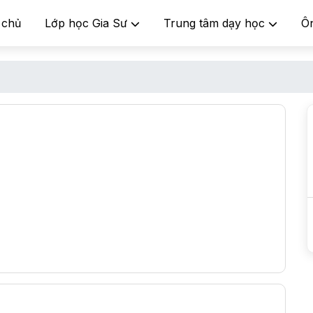
 chủ
Lớp học Gia Sư
Trung tâm dạy học
Ô