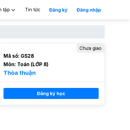
n tập
Tin tức
Đăng ký
Đăng nhập
Chưa giao
Mã số: GS28
Môn: Toán (LỚP 8)
Thỏa thuận
Đăng ký học