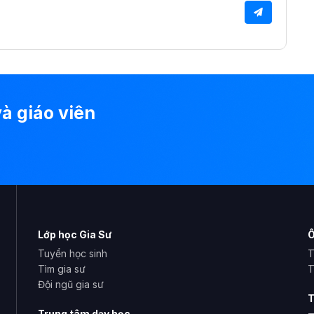
à giáo viên
Lớp học Gia Sư
Ô
Tuyển học sinh
T
Tìm gia sư
T
Đội ngũ gia sư
T
Trung tâm dạy học