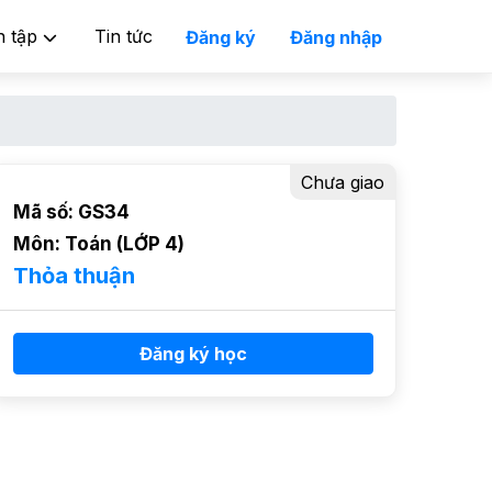
n tập
Tin tức
Đăng ký
Đăng nhập
Chưa giao
Mã số: GS34
Môn: Toán (LỚP 4)
Thỏa thuận
Đăng ký học