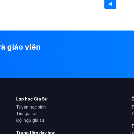
à giáo viên
Lớp học Gia Sư
Ô
Tuyển học sinh
T
Tìm gia sư
T
Đội ngũ gia sư
T
Trung tâm dạy học