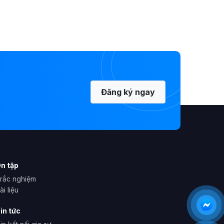
Đăng ký ngay
n tập
rắc nghiệm
ài liệu
in tức