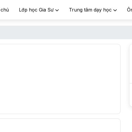
 chủ
Lớp học Gia Sư
Trung tâm dạy học
Ô