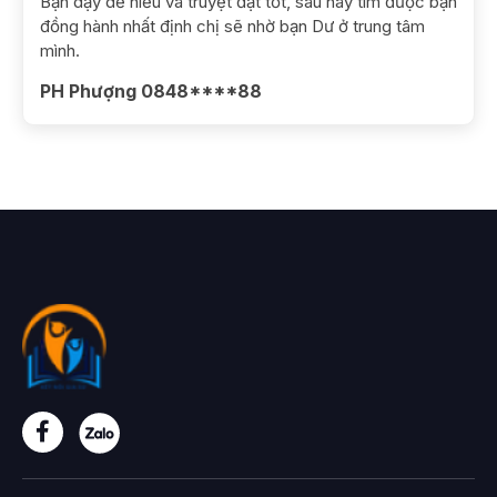
Bạn dạy dễ hiểu và truyệt đạt tốt, sau này tìm được bạn
đồng hành nhất định chị sẽ nhờ bạn Dư ở trung tâm
mình.
PH Phượng 0848****88