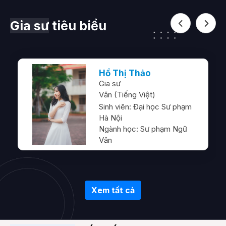
Gia sư
tiêu biểu
Previous
Next
Hồ Thị Thảo
Gia sư
Văn (Tiếng Việt)
Sinh viên:
Đại học Sư phạm
Hà Nội
Ngành học:
Sư phạm Ngữ
Văn
Xem tất cả