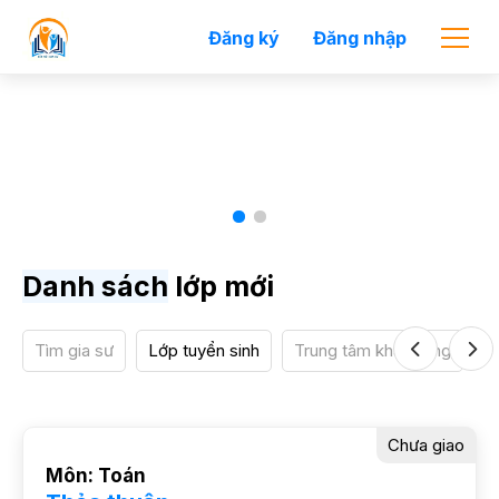
Đăng ký
Đăng nhập
Trung tâm kết nối gia sư
Danh sách
lớp mới
Tìm gia sư
Lớp tuyển sinh
Trung tâm khai giảng
Previous
Next
Chưa giao
Môn:
Toán